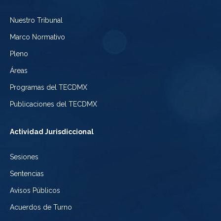
Electoral
Youtube
Tribunal
Nuestro Tribunal
de
del
Electoral
Marco Normativo
la
Tribunal
de
Pleno
Ciudad
Electoral
Áreas
la
de
de
Programas del TECDMX
Ciudad
México
la
Publicaciones del TECDMX
de
Ciudad
Actividad Jurisdiccional
México
de
Sesiones
México
Sentencias
Avisos Públicos
Acuerdos de Turno