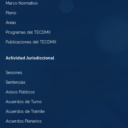
Electoral
Marco Normativo
la
Tribunal
de
Pleno
Ciudad
Electoral
Áreas
la
de
de
Programas del TECDMX
Ciudad
México
la
Publicaciones del TECDMX
de
Ciudad
Actividad Jurisdiccional
México
de
Sesiones
México
Sentencias
Avisos Públicos
Acuerdos de Turno
Acuerdos de Trámite
Acuerdos Plenarios