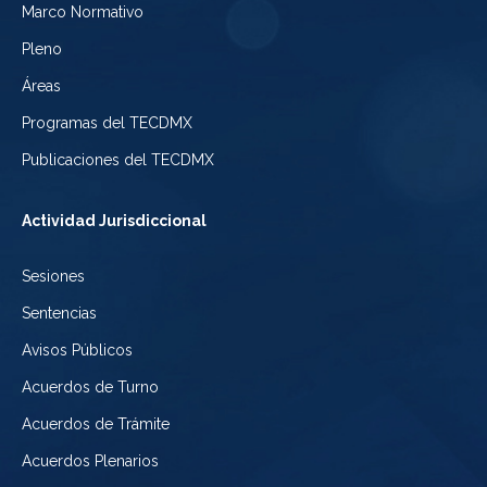
Electoral
Marco Normativo
la
Tribunal
de
Pleno
Ciudad
Electoral
Áreas
la
de
de
Programas del TECDMX
Ciudad
México
la
Publicaciones del TECDMX
de
Ciudad
Actividad Jurisdiccional
México
de
Sesiones
México
Sentencias
Avisos Públicos
Acuerdos de Turno
Acuerdos de Trámite
Acuerdos Plenarios