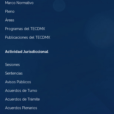
Electoral
Marco Normativo
la
Tribunal
de
Pleno
Ciudad
Electoral
Áreas
la
de
de
Programas del TECDMX
Ciudad
México
la
Publicaciones del TECDMX
de
Ciudad
Actividad Jurisdiccional
México
de
Sesiones
México
Sentencias
Avisos Públicos
Acuerdos de Turno
Acuerdos de Trámite
Acuerdos Plenarios