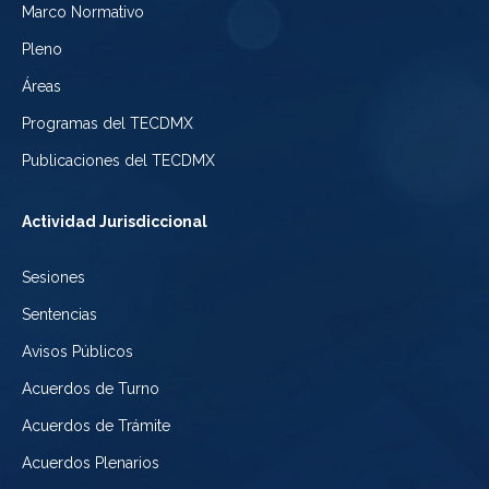
Electoral
Marco Normativo
la
Tribunal
de
Pleno
Ciudad
Electoral
Áreas
la
de
de
Programas del TECDMX
Ciudad
México
la
Publicaciones del TECDMX
de
Ciudad
Actividad Jurisdiccional
México
de
Sesiones
México
Sentencias
Avisos Públicos
Acuerdos de Turno
Acuerdos de Trámite
Acuerdos Plenarios