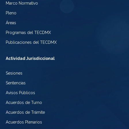
Electoral
Marco Normativo
la
Tribunal
de
Pleno
Ciudad
Electoral
Áreas
la
de
de
Programas del TECDMX
Ciudad
México
la
Publicaciones del TECDMX
de
Ciudad
Actividad Jurisdiccional
México
de
Sesiones
México
Sentencias
Avisos Públicos
Acuerdos de Turno
Acuerdos de Trámite
Acuerdos Plenarios