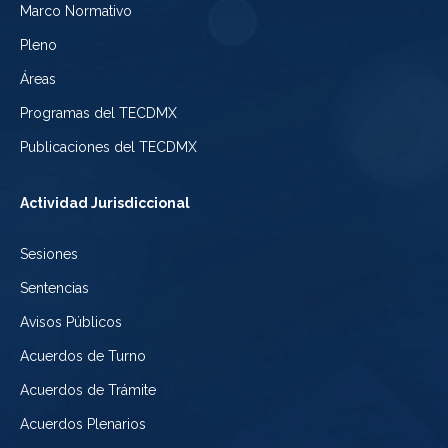
Electoral
Marco Normativo
la
Tribunal
de
Pleno
Ciudad
Electoral
Áreas
la
de
de
Programas del TECDMX
Ciudad
México
la
Publicaciones del TECDMX
de
Ciudad
Actividad Jurisdiccional
México
de
Sesiones
México
Sentencias
Avisos Públicos
Acuerdos de Turno
Acuerdos de Trámite
Acuerdos Plenarios