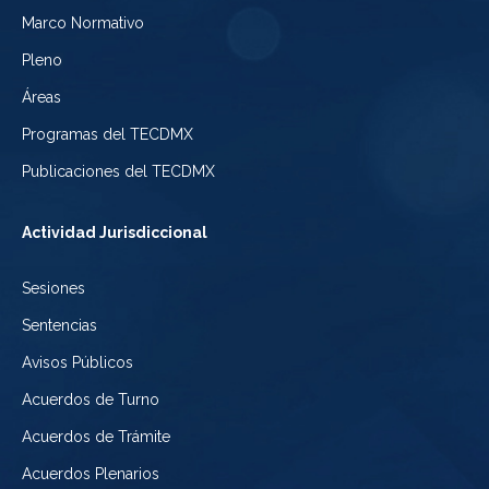
Electoral
Marco Normativo
la
Tribunal
de
Pleno
Ciudad
Electoral
Áreas
la
de
de
Programas del TECDMX
Ciudad
México
la
Publicaciones del TECDMX
de
Ciudad
Actividad Jurisdiccional
México
de
Sesiones
México
Sentencias
Avisos Públicos
Acuerdos de Turno
Acuerdos de Trámite
Acuerdos Plenarios