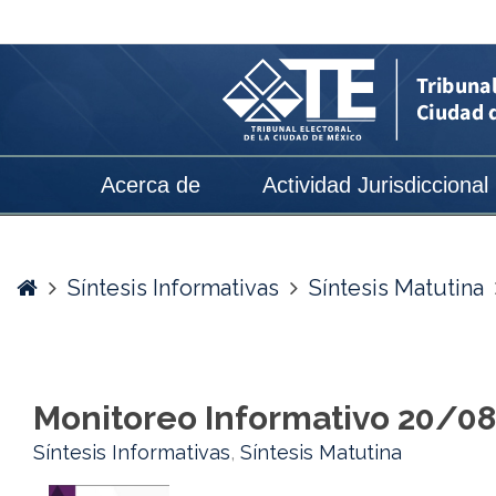
Monitoreo
Informativo
20/08/2020
-
Tribunal
Acerca de
Actividad Jurisdiccional
Electoral
de
la
Home
Síntesis Informativas
Síntesis Matutina
Ciudad
de
México
Monitoreo Informativo 20/0
Síntesis Informativas
,
Síntesis Matutina