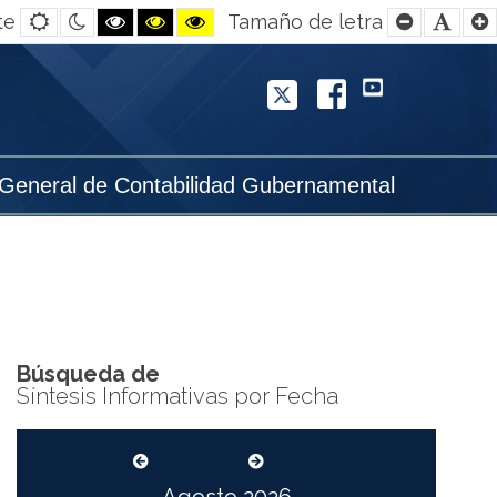
Default
Night
Black
Black
Yellow
Smaller
Defa
te
Tamaño de letra
contrast
contrast
and
and
and
Font
Font
White
Yellow
Black
contrast
contrast
contrast
Twitter
Facebook
YouTube
 General de Contabilidad Gubernamental
Búsqueda de
Síntesis Informativas por Fecha