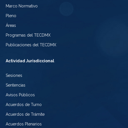
Electoral
Marco Normativo
la
Tribunal
de
Pleno
Ciudad
Electoral
Áreas
la
de
de
Programas del TECDMX
Ciudad
México
la
Publicaciones del TECDMX
de
Ciudad
Actividad Jurisdiccional
México
de
Sesiones
México
Sentencias
Avisos Públicos
Acuerdos de Turno
Acuerdos de Trámite
Acuerdos Plenarios