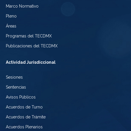
Electoral
Marco Normativo
la
Tribunal
de
Pleno
Ciudad
Electoral
Áreas
la
de
de
Programas del TECDMX
Ciudad
México
la
Publicaciones del TECDMX
de
Ciudad
Actividad Jurisdiccional
México
de
Sesiones
México
Sentencias
Avisos Públicos
Acuerdos de Turno
Acuerdos de Trámite
Acuerdos Plenarios