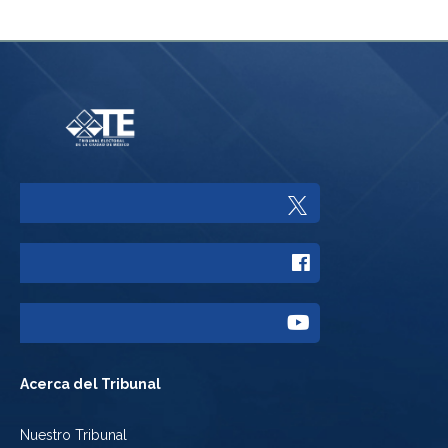
Enlace
a
Enlace
Twitter
a
del
Enlace
Facebook
Tribunal
a
del
Acerca del Tribunal
Electoral
Youtube
Tribunal
Nuestro Tribunal
de
del