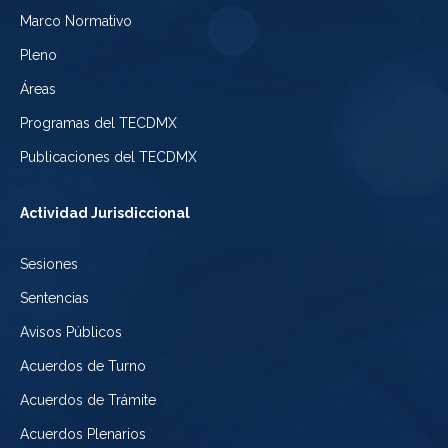
Electoral
Marco Normativo
la
Tribunal
de
Pleno
Ciudad
Electoral
Áreas
la
de
de
Programas del TECDMX
Ciudad
México
la
Publicaciones del TECDMX
de
Ciudad
Actividad Jurisdiccional
México
de
Sesiones
México
Sentencias
Avisos Públicos
Acuerdos de Turno
Acuerdos de Trámite
Acuerdos Plenarios