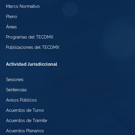
Electoral
Marco Normativo
la
Tribunal
de
Pleno
Ciudad
Electoral
Áreas
la
de
de
Programas del TECDMX
Ciudad
México
la
Publicaciones del TECDMX
de
Ciudad
Actividad Jurisdiccional
México
de
Sesiones
México
Sentencias
Avisos Públicos
Acuerdos de Turno
Acuerdos de Trámite
Acuerdos Plenarios