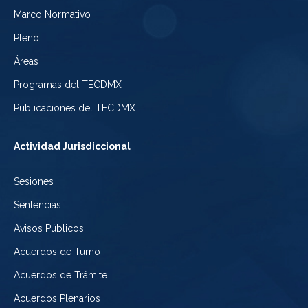
Electoral
Marco Normativo
la
Tribunal
de
Pleno
Ciudad
Electoral
Áreas
la
de
de
Programas del TECDMX
Ciudad
México
la
Publicaciones del TECDMX
de
Ciudad
Actividad Jurisdiccional
México
de
Sesiones
México
Sentencias
Avisos Públicos
Acuerdos de Turno
Acuerdos de Trámite
Acuerdos Plenarios