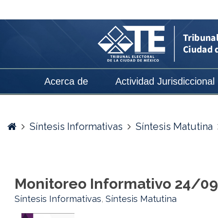
Monitoreo
Informativo
24/09/2020
-
Tribunal
Acerca de
Actividad Jurisdiccional
Electoral
de
la
Home
Síntesis Informativas
Síntesis Matutina
Ciudad
de
México
Monitoreo Informativo 24/0
Síntesis Informativas
,
Síntesis Matutina