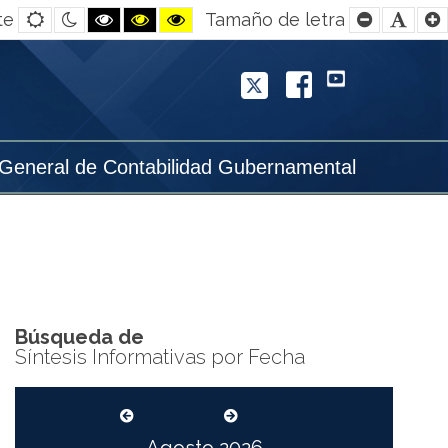
Default
Night
Black
Black
Yellow
Smaller
Defa
te
Tamaño de letra
contrast
contrast
and
and
and
Font
Font
White
Yellow
Black
contrast
contrast
contrast
Twitter
Facebook
YouTube
 General de Contabilidad Gubernamental
Búsqueda de
Síntesis Informativas por Fecha