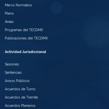
Electoral
Marco Normativo
la
Tribunal
de
Pleno
Ciudad
Electoral
Áreas
la
de
de
Programas del TECDMX
Ciudad
México
la
Publicaciones del TECDMX
de
Ciudad
Actividad Jurisdiccional
México
de
Sesiones
México
Sentencias
Avisos Públicos
Acuerdos de Turno
Acuerdos de Trámite
Acuerdos Plenarios