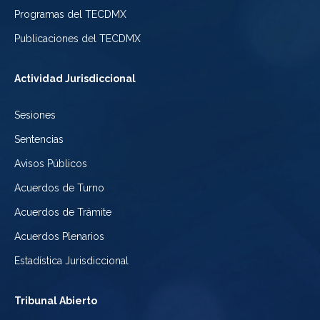
de
de
Programas del TECDMX
Ciudad
México
la
Publicaciones del TECDMX
de
Ciudad
Actividad Jurisdiccional
México
de
Sesiones
México
Sentencias
Avisos Públicos
Acuerdos de Turno
Acuerdos de Trámite
Acuerdos Plenarios
Estadística Jurisdiccional
Tribunal Abierto