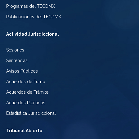
de
de
Programas del TECDMX
Ciudad
México
la
Publicaciones del TECDMX
de
Ciudad
Actividad Jurisdiccional
México
de
Sesiones
México
Sentencias
Avisos Públicos
Acuerdos de Turno
Acuerdos de Trámite
Acuerdos Plenarios
Estadística Jurisdiccional
Tribunal Abierto