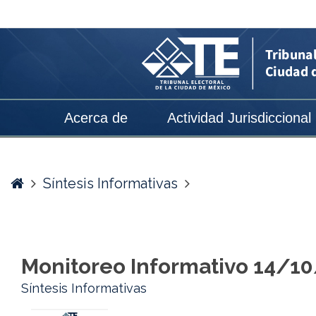
Monitoreo
Informativo
14/10/2024
-
Tribunal
Acerca de
Actividad Jurisdiccional
Electoral
de
la
Home
Síntesis Informativas
Ciudad
de
México
Monitoreo Informativo 14/1
Síntesis Informativas