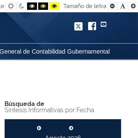
Default
Night
Black
Black
Yellow
Smaller
Defa
te
Tamaño de letra
contrast
contrast
and
and
and
Font
Font
White
Yellow
Black
contrast
contrast
contrast
Twitter
Facebook
YouTube
 General de Contabilidad Gubernamental
Búsqueda de
Síntesis Informativas por Fecha