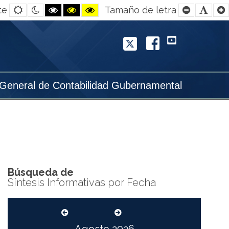
Default
Night
Black
Black
Yellow
Smaller
Defa
te
Tamaño de letra
contrast
contrast
and
and
and
Font
Font
White
Yellow
Black
contrast
contrast
contrast
Twitter
Facebook
YouTube
 General de Contabilidad Gubernamental
Búsqueda de
Síntesis Informativas por Fecha