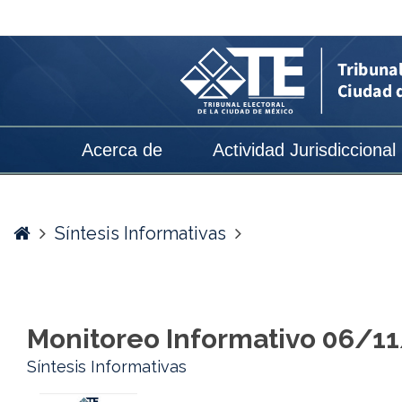
Monitoreo
Informativo
06/11/2024
-
Tribunal
Acerca de
Actividad Jurisdiccional
Electoral
de
la
Home
Síntesis Informativas
Ciudad
de
México
Monitoreo Informativo 06/1
Síntesis Informativas