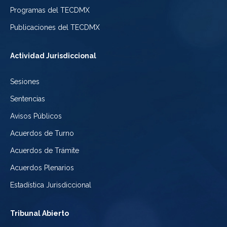
de
de
Programas del TECDMX
Ciudad
México
la
Publicaciones del TECDMX
de
Ciudad
Actividad Jurisdiccional
México
de
Sesiones
México
Sentencias
Avisos Públicos
Acuerdos de Turno
Acuerdos de Trámite
Acuerdos Plenarios
Estadística Jurisdiccional
Tribunal Abierto