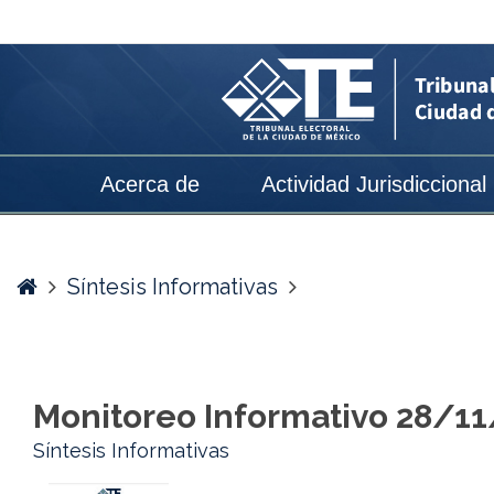
Monitoreo
Informativo
28/11/2024
-
Tribunal
Acerca de
Actividad Jurisdiccional
Electoral
de
la
Home
Síntesis Informativas
Ciudad
de
México
Monitoreo Informativo 28/1
Síntesis Informativas