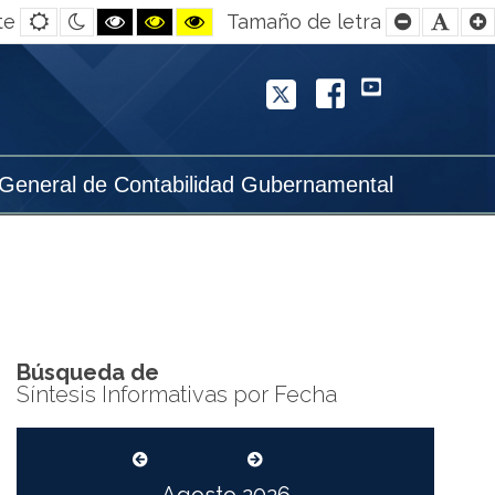
Default
Night
Black
Black
Yellow
Smaller
Defa
te
Tamaño de letra
contrast
contrast
and
and
and
Font
Font
White
Yellow
Black
contrast
contrast
contrast
Twitter
Facebook
YouTube
 General de Contabilidad Gubernamental
Búsqueda de
Síntesis Informativas por Fecha