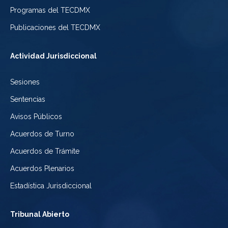
de
de
Programas del TECDMX
Ciudad
México
la
Publicaciones del TECDMX
de
Ciudad
Actividad Jurisdiccional
México
de
Sesiones
México
Sentencias
Avisos Públicos
Acuerdos de Turno
Acuerdos de Trámite
Acuerdos Plenarios
Estadística Jurisdiccional
Tribunal Abierto