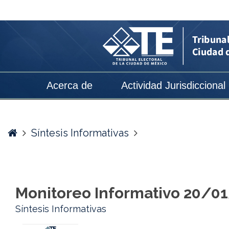
Monitoreo
Informativo
20/01/2025
-
Tribunal
Acerca de
Actividad Jurisdiccional
Electoral
de
la
Home
Síntesis Informativas
Ciudad
de
México
Monitoreo Informativo 20/0
Síntesis Informativas