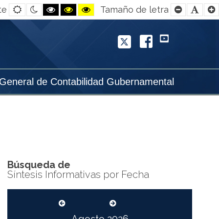
Default
Night
Black
Black
Yellow
Smaller
Defa
te
Tamaño de letra
contrast
contrast
and
and
and
Font
Font
White
Yellow
Black
contrast
contrast
contrast
Twitter
Facebook
YouTube
 General de Contabilidad Gubernamental
Búsqueda de
Síntesis Informativas por Fecha