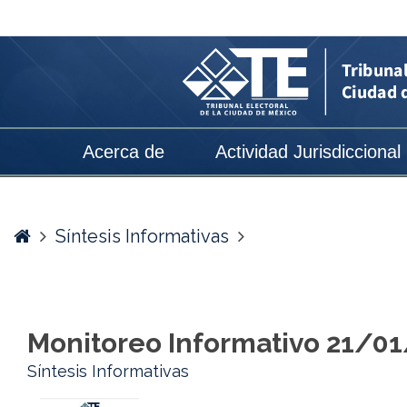
Monitoreo
Informativo
21/01/2025
-
Tribunal
Acerca de
Actividad Jurisdiccional
Electoral
de
la
Home
Síntesis Informativas
Ciudad
de
México
Monitoreo Informativo 21/0
Síntesis Informativas