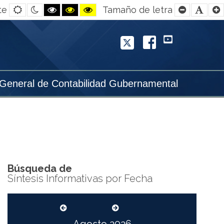
Default
Night
Black
Black
Yellow
Smaller
Defa
te
Tamaño de letra
contrast
contrast
and
and
and
Font
Font
White
Yellow
Black
contrast
contrast
contrast
Twitter
Facebook
YouTube
 General de Contabilidad Gubernamental
Búsqueda de
Síntesis Informativas por Fecha