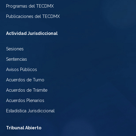
de
de
Programas del TECDMX
Ciudad
México
la
Publicaciones del TECDMX
de
Ciudad
Actividad Jurisdiccional
México
de
Sesiones
México
Sentencias
Avisos Públicos
Acuerdos de Turno
Acuerdos de Trámite
Acuerdos Plenarios
Estadística Jurisdiccional
Tribunal Abierto