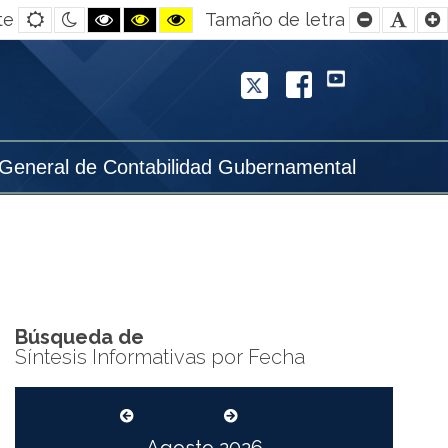
Default
Night
Black
Black
Yellow
Smaller
Defa
te
Tamaño de letra
contrast
contrast
and
and
and
Font
Font
White
Yellow
Black
contrast
contrast
contrast
Twitter
Facebook
YouTube
 General de Contabilidad Gubernamental
Búsqueda de
Síntesis Informativas por Fecha