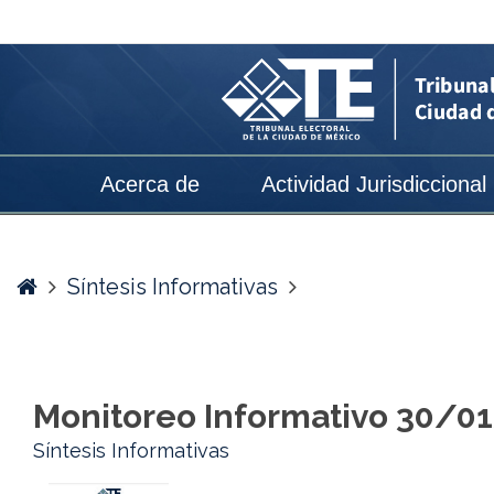
Monitoreo
Informativo
30/01/2025
-
Tribunal
Acerca de
Actividad Jurisdiccional
Electoral
de
la
Home
Síntesis Informativas
Ciudad
de
México
Monitoreo Informativo 30/0
Síntesis Informativas