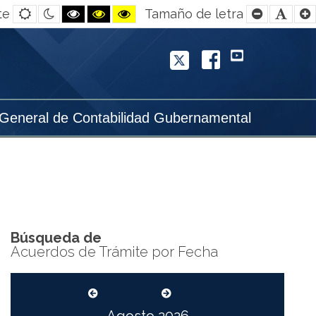
Default
Night
Black
Black
Yellow
Smaller
Defa
te
Tamaño de letra
contrast
contrast
and
and
and
Font
Font
White
Yellow
Black
contrast
contrast
contrast
Twitter
Facebook
YouTube
 General de Contabilidad Gubernamental
Búsqueda de
Acuerdos de Trámite por Fecha