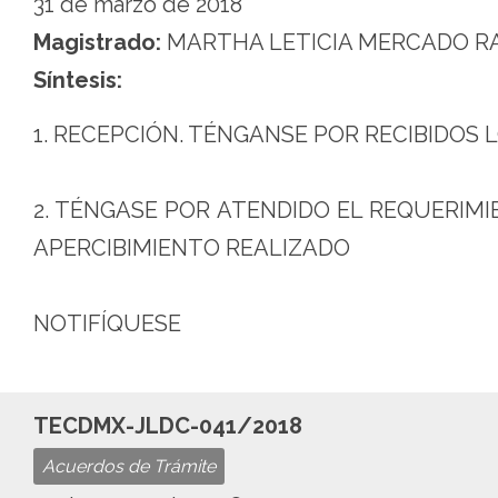
31 de marzo de 2018
la
Magistrado:
MARTHA LETICIA MERCADO R
Ciudad
Síntesis:
de
México
1. RECEPCIÓN. TÉNGANSE POR RECIBIDOS
2. TÉNGASE POR ATENDIDO EL REQUERIMI
APERCIBIMIENTO REALIZADO
NOTIFÍQUESE
TECDMX-JLDC-041/2018
Acuerdos de Trámite