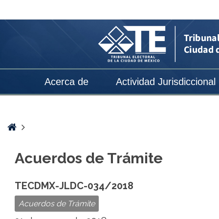
Acuerdos
de
Trámite
archivos
-
Acerca de
Actividad Jurisdiccional
Página
728
de
Home
743
Acuerdos de Trámite
-
Tribunal
TECDMX-JLDC-034/2018
Electoral
Acuerdos de Trámite
de