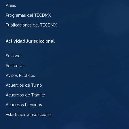
Ciudad
Electoral
Áreas
la
de
de
Programas del TECDMX
Ciudad
México
la
Publicaciones del TECDMX
de
Ciudad
Actividad Jurisdiccional
México
de
Sesiones
México
Sentencias
Avisos Públicos
Acuerdos de Turno
Acuerdos de Trámite
Acuerdos Plenarios
Estadística Jurisdiccional