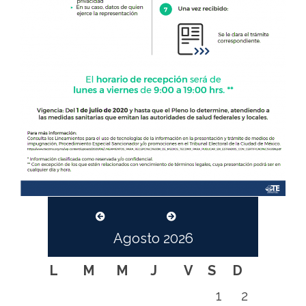
Agosto
2026
L
M
M
J
V
S
D
1
2