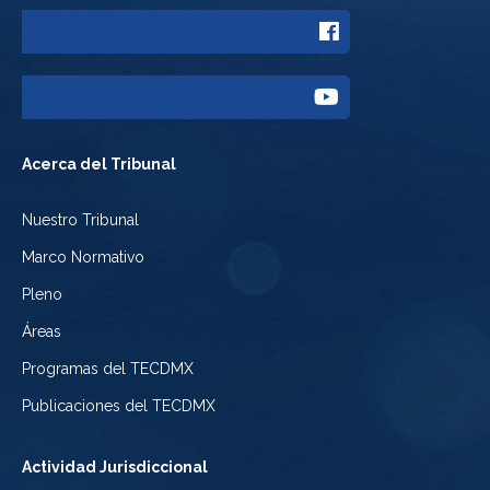
a
Enlace
Twitter
a
del
Enlace
Facebook
Tribunal
a
del
Acerca del Tribunal
Electoral
Youtube
Tribunal
Nuestro Tribunal
de
del
Electoral
Marco Normativo
la
Tribunal
de
Pleno
Ciudad
Electoral
Áreas
la
de
de
Programas del TECDMX
Ciudad
México
la
Publicaciones del TECDMX
de
Ciudad
Actividad Jurisdiccional
México
de