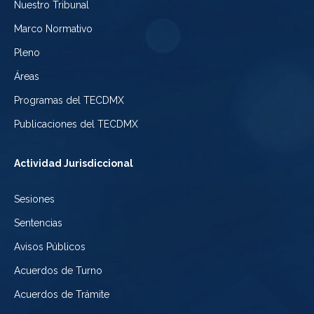
Nuestro Tribunal
de
del
Electoral
Marco Normativo
la
Tribunal
de
Pleno
Ciudad
Electoral
Áreas
la
de
de
Programas del TECDMX
Ciudad
México
la
Publicaciones del TECDMX
de
Ciudad
Actividad Jurisdiccional
México
de
Sesiones
México
Sentencias
Avisos Públicos
Acuerdos de Turno
Acuerdos de Trámite