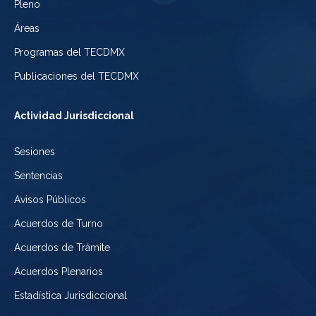
de
Pleno
Ciudad
Electoral
Áreas
la
de
de
Programas del TECDMX
Ciudad
México
la
Publicaciones del TECDMX
de
Ciudad
Actividad Jurisdiccional
México
de
Sesiones
México
Sentencias
Avisos Públicos
Acuerdos de Turno
Acuerdos de Trámite
Acuerdos Plenarios
Estadística Jurisdiccional