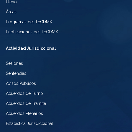
de
Pleno
Ciudad
Electoral
Áreas
la
de
de
Programas del TECDMX
Ciudad
México
la
Publicaciones del TECDMX
de
Ciudad
Actividad Jurisdiccional
México
de
Sesiones
México
Sentencias
Avisos Públicos
Acuerdos de Turno
Acuerdos de Trámite
Acuerdos Plenarios
Estadística Jurisdiccional