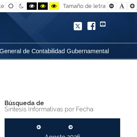
Default
Night
Black
Black
Yellow
Smaller
Defa
te
Tamaño de letra
contrast
contrast
and
and
and
Font
Font
White
Yellow
Black
contrast
contrast
contrast
Twitter
Facebook
YouTube
 General de Contabilidad Gubernamental
Búsqueda de
Síntesis Informativas por Fecha