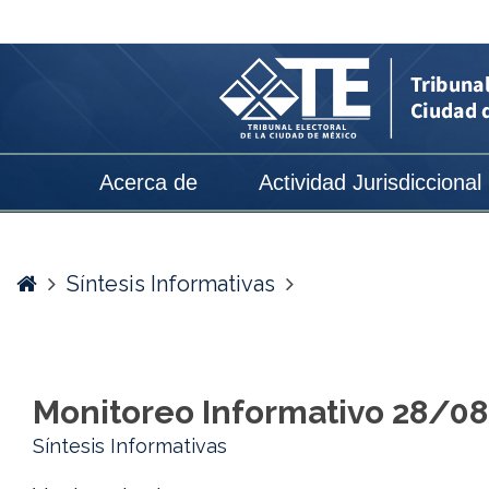
Monitoreo
Informativo
28/08/2024
-
Tribunal
Acerca de
Actividad Jurisdiccional
Electoral
de
la
Home
Síntesis Informativas
Ciudad
de
México
Monitoreo Informativo 28/0
Síntesis Informativas