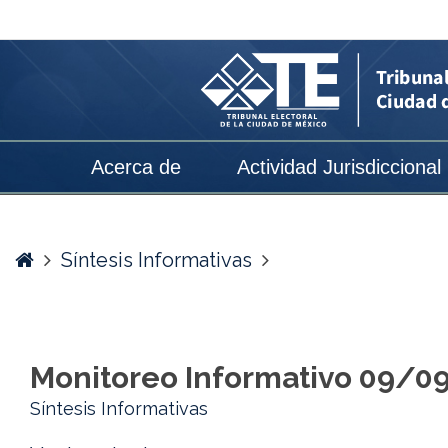
Monitoreo
Informativo
09/09/2024
-
Tribunal
Acerca de
Actividad Jurisdiccional
Electoral
de
la
Home
Síntesis Informativas
Ciudad
de
México
Monitoreo Informativo 09/0
Síntesis Informativas