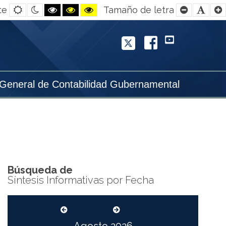
Default
Night
Black
Black
Yellow
Smaller
Defa
te
Tamaño de letra
contrast
contrast
and
and
and
Font
Font
White
Yellow
Black
contrast
contrast
contrast
Twitter
Facebook
YouTube
 General de Contabilidad Gubernamental
Búsqueda de
Síntesis Informativas por Fecha