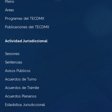
de
Pleno
Ciudad
Electoral
Áreas
la
de
de
Programas del TECDMX
Ciudad
México
la
Publicaciones del TECDMX
de
Ciudad
Actividad Jurisdiccional
México
de
Sesiones
México
Sentencias
Avisos Públicos
Acuerdos de Turno
Acuerdos de Trámite
Acuerdos Plenarios
Estadística Jurisdiccional