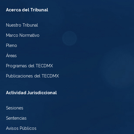
Tribunal
a
del
Acerca del Tribunal
Electoral
Youtube
Tribunal
Nuestro Tribunal
de
del
Electoral
Marco Normativo
la
Tribunal
de
Pleno
Ciudad
Electoral
Áreas
la
de
de
Programas del TECDMX
Ciudad
México
la
Publicaciones del TECDMX
de
Ciudad
Actividad Jurisdiccional
México
de
Sesiones
México
Sentencias
Avisos Públicos