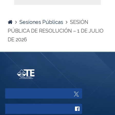
de
Boletín
Sesión
N°
Home
Sesiones Públicas
SESIÓN
24
PÚBLICA DE RESOLUCIÓN – 1 DE JULIO
DE 2026
Enlace
a
Enlace
Twitter