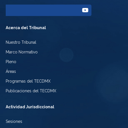
a
del
Enlace
Facebook
Tribunal
a
del
Acerca del Tribunal
Electoral
Youtube
Tribunal
Nuestro Tribunal
de
del
Electoral
Marco Normativo
la
Tribunal
de
Pleno
Ciudad
Electoral
Áreas
la
de
de
Programas del TECDMX
Ciudad
México
la
Publicaciones del TECDMX
de
Ciudad
Actividad Jurisdiccional
México
de
Sesiones
México