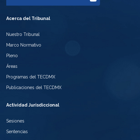
Facebook
Tribunal
a
del
Acerca del Tribunal
Electoral
Youtube
Tribunal
Nuestro Tribunal
de
del
Electoral
Marco Normativo
la
Tribunal
de
Pleno
Ciudad
Electoral
Áreas
la
de
de
Programas del TECDMX
Ciudad
México
la
Publicaciones del TECDMX
de
Ciudad
Actividad Jurisdiccional
México
de
Sesiones
México
Sentencias