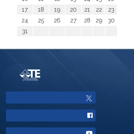
17
18
19
20
21
22
23
24
25
26
27
28
29
30
31
Enlace
a
Enlace
Twitter
a
del
Enlace