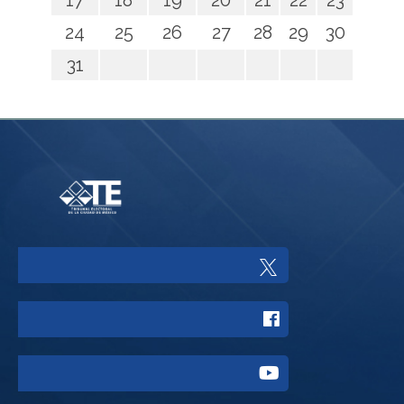
17
18
19
20
21
22
23
24
25
26
27
28
29
30
31
Enlace
a
Enlace
Twitter
a
del
Enlace
Facebook