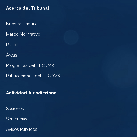
Tribunal
a
del
Acerca del Tribunal
Electoral
Youtube
Tribunal
Nuestro Tribunal
de
del
Electoral
Marco Normativo
la
Tribunal
de
Pleno
Ciudad
Electoral
Áreas
la
de
de
Programas del TECDMX
Ciudad
México
la
Publicaciones del TECDMX
de
Ciudad
Actividad Jurisdiccional
México
de
Sesiones
México
Sentencias
Avisos Públicos